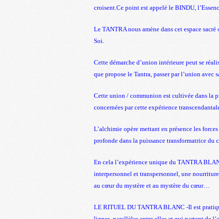
croisent.Ce point est appelé le BINDU, l’Essenc
Le TANTRA nous amène dans cet espace sacré où
Soi.
Cette démarche d’union intérieure peut se réaliser
que propose le Tantra, passer par l’union avec s
Cette union / communion est cultivée dans la pr
concernées par cette expérience transcendantal
L’alchimie opère mettant en présence les forces 
profonde dans la puissance transformatrice du c
En cela l’expérience unique du TANTRA BLANC
interpersonnel et transpersonnel, une nourriture
au cœur du mystère et au mystère du cœur…
LE RITUEL DU TANTRA BLANC -Il est pratiqué en
lignes, parallèles entre elles et qui partent de l’