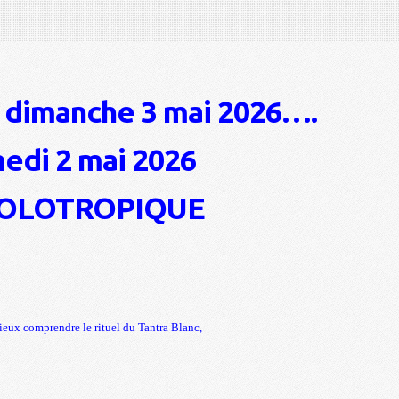
dimanche 3
mai 2026….
edi 2 mai 2026
HOLOTROPIQUE
ieux comprendre le rituel du Tantra Blanc,