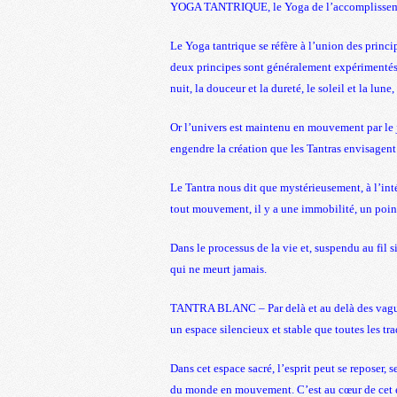
YOGA TANTRIQUE, le Yoga de l’accomplissement
Le Yoga tantrique se réfère à l’union des princi
deux principes sont généralement expérimentés c
nuit, la douceur et la dureté, le soleil et la lune
Or l’univers est maintenu en mouvement par le
engendre la création que les Tantras envisagent
Le Tantra nous dit que mystérieusement, à l’int
tout mouvement, il y a une immobilité, un point
Dans le processus de la vie et, suspendu au fil si
qui ne meurt jamais.
TANTRA BLANC – Par delà et au delà des vagues 
un espace silencieux et stable que toutes les tr
Dans cet espace sacré, l’esprit peut se reposer, 
du monde en mouvement. C’est au cœur de cet es