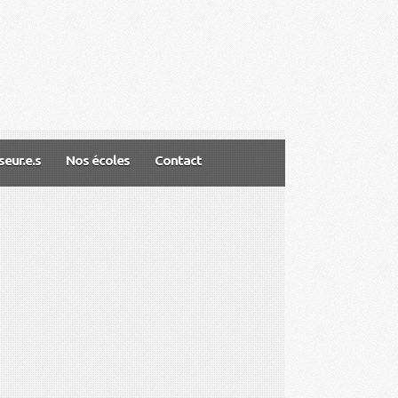
eur.e.s
Nos écoles
Contact