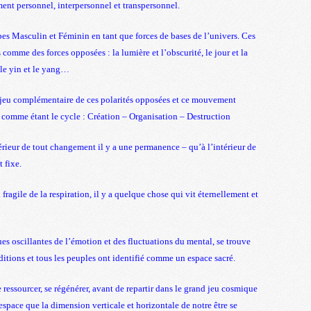
 personnel, interpersonnel et transpersonnel.
pes Masculin et Féminin en tant que forces de bases de l’univers. Ces
omme des forces opposées : la lumière et l’obscurité, le jour et la
, le yin et le yang…
 jeu complémentaire de ces polarités opposées et ce mouvement
 comme étant le cycle : Création – Organisation – Destruction
érieur de tout changement il y a une permanence – qu’à l’intérieur de
 fixe.
 fragile de la respiration, il y a quelque chose qui vit éternellement et
oscillantes de l’émotion et des fluctuations du mental, se trouve
aditions et tous les peuples ont identifié comme un espace sacré.
se ressourcer, se régénérer, avant de repartir dans le grand jeu cosmique
pace que la dimension verticale et horizontale de notre être se